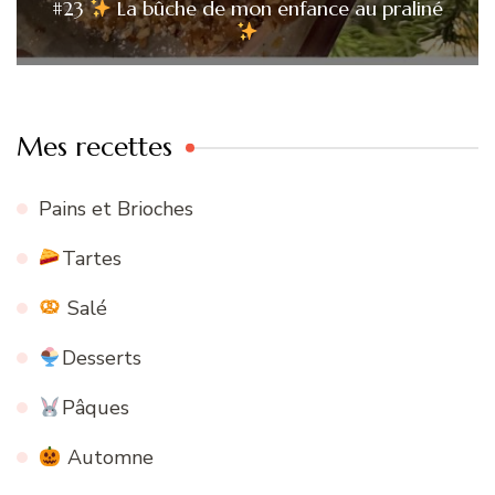
#23
La bûche de mon enfance au praliné
Mes recettes
Pains et Brioches
Tartes
Salé
Desserts
Pâques
Automne