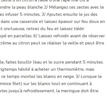
zeste d’un citron à l’aide d’une râpe fine Ou à
rendre la peau blanche 2/ Mélangez ces zestes avec le
z infuser 5 minutes. 3/ Ajoutez ensuite le jus des
 dans une casserole et laissez épaissir sur feu doux en
t onctueuse, retirez du feu et laissez tiédir
é en parcelles. 6/ Laissez refroidir avant de réserver
crème au citron peut se réaliser la veille et peut être
e, faites bouillir l’eau et le sucre pendant 5 minutes.
 longtemps hésité à acheter un thermomètre, mais
ce temps montez les blancs en neige. 3/ Lorsque le
mince filet) sur les blancs tout en continuant à
utes jusqu’à refroidissement, la meringue doit être