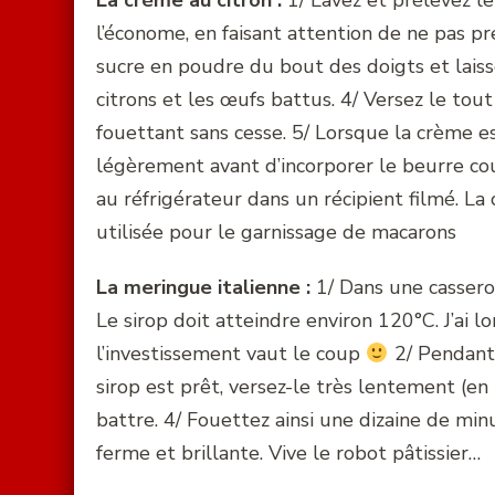
La crème au citron :
1/ Lavez et prélevez le 
l’économe, en faisant attention de ne pas p
sucre en poudre du bout des doigts et laisse
citrons et les œufs battus. 4/ Versez le tout
fouettant sans cesse. 5/ Lorsque la crème es
légèrement avant d’incorporer le beurre coup
au réfrigérateur dans un récipient filmé. La 
utilisée pour le garnissage de macarons
La meringue italienne :
1/ Dans une casserol
Le sirop doit atteindre environ 120°C. J’ai
l’investissement vaut le coup
2/ Pendant 
sirop est prêt, versez-le très lentement (en 
battre. 4/ Fouettez ainsi une dizaine de min
ferme et brillante. Vive le robot pâtissier…