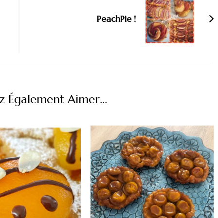
PeachPie !
z Également Aimer...