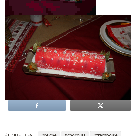
buche
chocolat
framboise
ÉTIQUETTES :